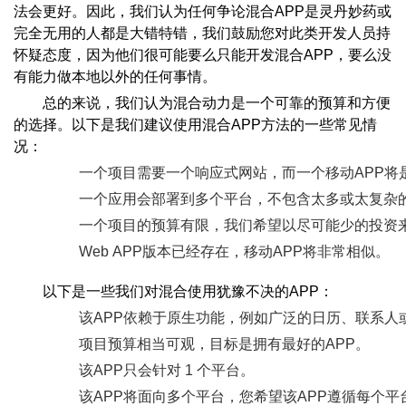
法会更好。因此，我们认为任何争论混合APP是灵丹妙药或
完全无用的人都是大错特错，我们鼓励您对此类开发人员持
怀疑态度，因为他们很可能要么只能开发混合APP，要么没
有能力做本地以外的任何事情。
总的来说，我们认为混合动力是一个可靠的预算和方便
的选择。以下是我们建议使用混合APP方法的一些常见情
况：
一个项目需要一个响应式网站，而一个移动APP将是
一个应用会部署到多个平台，不包含太多或太复杂
一个项目的预算有限，我们希望以尽可能少的投资来
Web APP版本已经存在，移动APP将非常相似。
以下是一些我们对混合使用犹豫不决的APP：
该APP依赖于原生功能，例如广泛的日历、联系人
项目预算相当可观，目标是拥有最好的APP。
该APP只会针对 1 个平台。
该APP将面向多个平台，您希望该APP遵循每个平台的