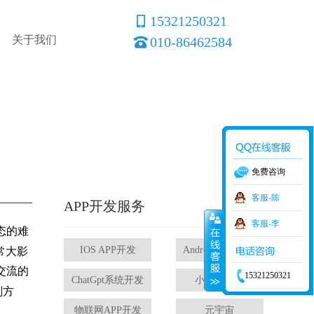
15321250321
关于我们
010-86462584
免费咨询
客服-陈
APP开发服务
客服-李
态的难
IOS APP开发
Android APP开发
常大影
交流的
15321250321
ChatGpt系统开发
小程序开发
划方
物联网APP开发
元宇宙