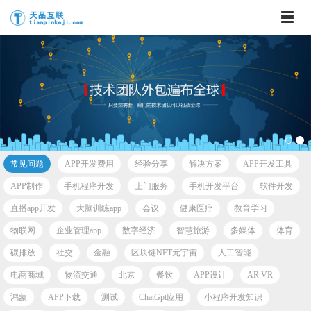
常见问题
APP开发费用
经验分享
解决方案
APP开发工具
APP制作
手机程序开发
上门服务
手机开发平台
软件开发
直播app开发
大脑训练app
会议
健康医疗
教育学习
物联网
企业管理app
数字经济
智慧旅游
多媒体
体育
碳排放
社交
金融
区块链NFT元宇宙
人工智能
电商商城
物流交通
北京
餐饮
APP设计
AR VR
鸿蒙
APP下载
测试
ChatGpt应用
小程序开发知识