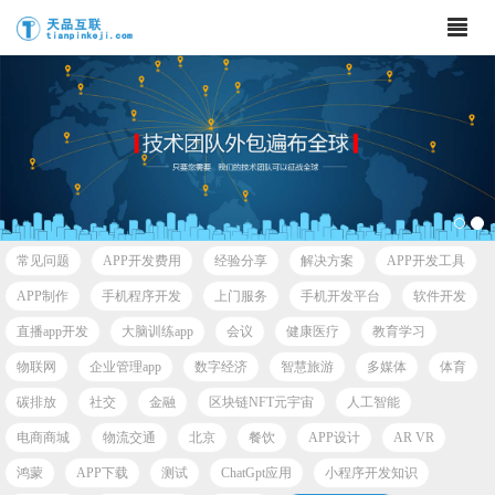
常见问题
APP开发费用
经验分享
解决方案
APP开发工具
APP制作
手机程序开发
上门服务
手机开发平台
软件开发
直播app开发
大脑训练app
会议
健康医疗
教育学习
物联网
企业管理app
数字经济
智慧旅游
多媒体
体育
碳排放
社交
金融
区块链NFT元宇宙
人工智能
电商商城
物流交通
北京
餐饮
APP设计
AR VR
鸿蒙
APP下载
测试
ChatGpt应用
小程序开发知识