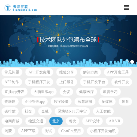
常见问题
APP开发费用
经验分享
解决方案
APP开发工具
APP制作
手机程序开发
上门服务
手机开发平台
软件开发
直播app开发
大脑训练app
会议
健康医疗
教育学习
物联网
企业管理app
数字经济
智慧旅游
多媒体
体育
碳排放
社交
金融
区块链NFT元宇宙
人工智能
电商商城
物流交通
北京
餐饮
APP设计
AR VR
鸿蒙
APP下载
测试
ChatGpt应用
小程序开发知识