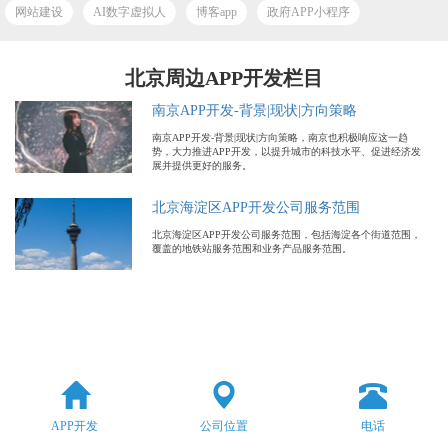
网站建设
AI数字虚拟人
博客app
政府APP小程序
北京周边APP开发栏目
南京APP开发-背景|现状|方向策略
南京APP开发-背景|现状|方向策略，南京也积极响应这一趋
势，大力推进APP开发，以提升城市的科技水平、促进经济发
展并提供更好的服务。
北京海淀区APP开发公司服务范围
北京海淀区APP开发公司服务范围，包括海淀各个街道范围，
覆盖的地铁站服务范围和业务产品服务范围。
APP开发
公司位置
电话